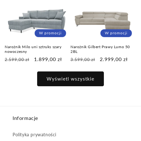
W promocji
W promocji
Narożnik Gilbert Prawy Lumo 50
Narożnik Milo uni sztruks szary
2BL
nowoczesny
Cena
Cena
2.999,00 zł
Cena
Cena
1.899,00 zł
3.599,00 zł
2.599,00 zł
regularna
promocyjna
regularna
promocyjna
Wyświetl wszystkie
Informacje
Polityka prywatności