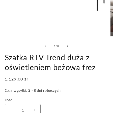
Otwórz
multimedia
1
w
oknie
modalnym
O
m
2
z
1
/
8
w
o
Szafka RTV Trend duża z
m
oświetleniem beżowa frez
Cena
1.129,00 zł
regularna
Czas wysyłki:
2 - 8 dni roboczych
Ilość
Zmniejsz
Zwiększ