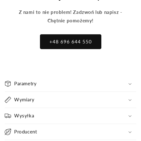
Z nami to nie problem! Zadzwoń lub napisz -
Chętnie pomożemy!
+48 696 644 550
Z
Parametry
w
i
Wymiary
j
a
Wysyłka
n
a
Producent
t