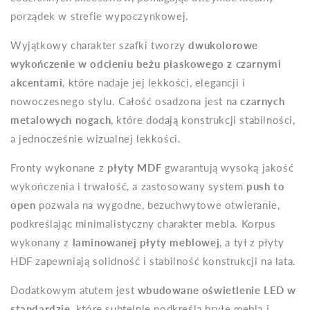
porządek w strefie wypoczynkowej.
Wyjątkowy charakter szafki tworzy
dwukolorowe
wykończenie w odcieniu beżu piaskowego z czarnymi
akcentami
, które nadaje jej lekkości, elegancji i
nowoczesnego stylu. Całość osadzona jest na
czarnych
metalowych nogach
, które dodają konstrukcji stabilności,
a jednocześnie wizualnej lekkości.
Fronty wykonane z
płyty MDF
gwarantują wysoką jakość
wykończenia i trwałość, a zastosowany system
push to
open
pozwala na wygodne, bezuchwytowe otwieranie,
podkreślając minimalistyczny charakter mebla. Korpus
wykonany z
laminowanej płyty meblowej
, a tył z płyty
HDF zapewniają solidność i stabilność konstrukcji na lata.
Dodatkowym atutem jest
wbudowane oświetlenie LED w
standardzie
, które subtelnie podkreśla bryłę mebla i