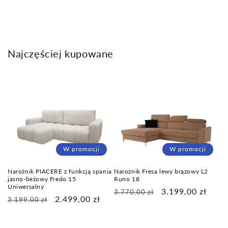
r
e
ś
ć
Najczęściej kupowane
W promocji
W promocji
Narożnik PIACERE z funkcją spania
Narożnik Fresa lewy brązowy L2
jasno-beżowy Fredo 15
Runo 18
Uniwersalny
Cena
Cena
3.199,00 zł
3.770,00 zł
Cena
Cena
2.499,00 zł
3.199,00 zł
regularna
promocyjna
regularna
promocyjna