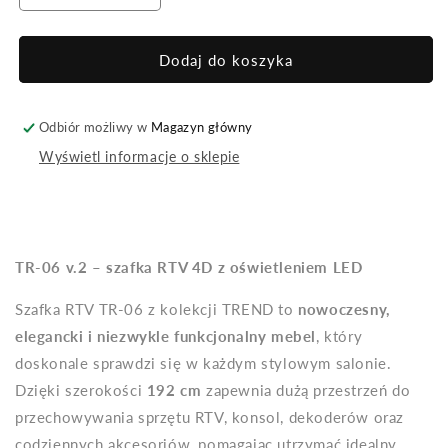
ilość
ilość
dla
dla
Szafka
Szafka
Dodaj do koszyka
RTV
RTV
Trend
Trend
duża
duża
Odbiór możliwy w
Magazyn główny
z
z
Wyświetl informacje o sklepie
oświetleniem
oświetleniem
beżowa
beżowa
frez
frez
TR-06 v.2 – szafka RTV 4D z oświetleniem LED
Szafka RTV TR-06 z kolekcji TREND to
nowoczesny,
elegancki i niezwykle funkcjonalny mebel
, który
doskonale sprawdzi się w każdym stylowym salonie.
Dzięki szerokości
192 cm
zapewnia dużą przestrzeń do
przechowywania sprzętu RTV, konsol, dekoderów oraz
codziennych akcesoriów, pomagając utrzymać idealny