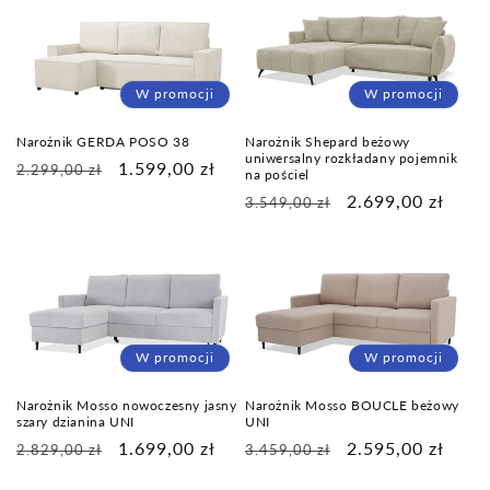
W promocji
W promocji
Narożnik GERDA POSO 38
Narożnik Shepard beżowy
uniwersalny rozkładany pojemnik
Cena
Cena
1.599,00 zł
2.299,00 zł
na pościel
regularna
promocyjna
Cena
Cena
2.699,00 zł
3.549,00 zł
regularna
promocyjna
W promocji
W promocji
Narożnik Mosso nowoczesny jasny
Narożnik Mosso BOUCLE beżowy
szary dzianina UNI
UNI
Cena
Cena
1.699,00 zł
Cena
Cena
2.595,00 zł
2.829,00 zł
3.459,00 zł
regularna
promocyjna
regularna
promocyjna